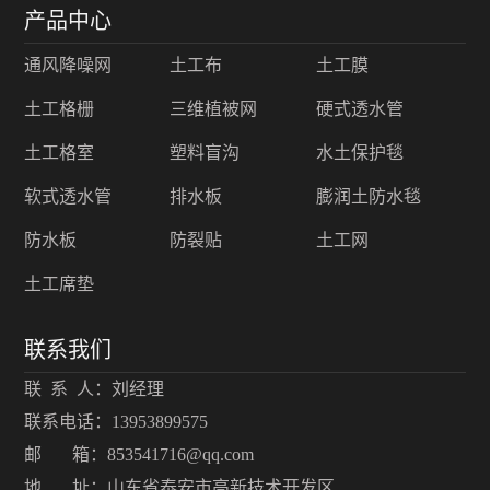
产品中心
通风降噪网
土工布
土工膜
土工格栅
三维植被网
硬式透水管
土工格室
塑料盲沟
水土保护毯
软式透水管
排水板
膨润土防水毯
防水板
防裂贴
土工网
土工席垫
联系我们
联 系 人：刘经理
联系电话：13953899575
邮 箱：853541716@qq.com
地 址：山东省泰安市高新技术开发区