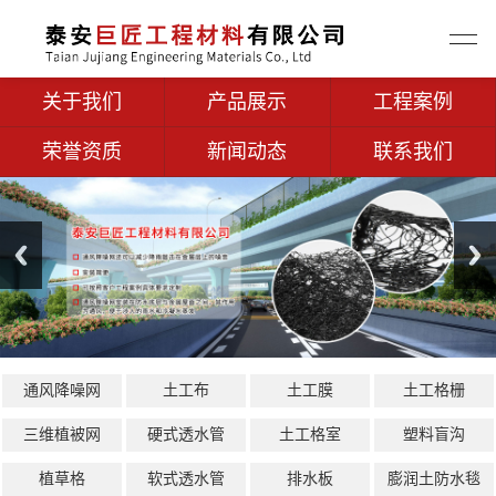
关于我们
产品展示
工程案例
荣誉资质
新闻动态
联系我们
通风降噪网
土工布
土工膜
土工格栅
三维植被网
硬式透水管
土工格室
塑料盲沟
植草格
软式透水管
排水板
膨润土防水毯